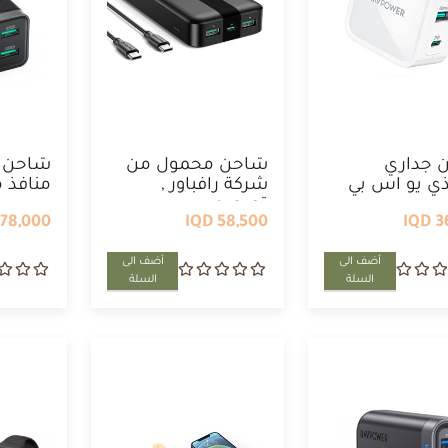
 جداري
شاحن محمول من
شاحن ج
ي يو اس بي
شركة رافباور ,
منافذ م
سي ...
تصميم ...
78,000 IQD
58,500 IQD
36
أضف الى
أضف الى
السلة
السلة