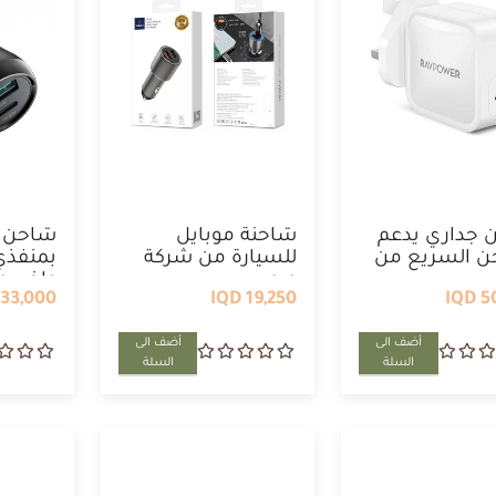
 جداري يدعم
شاحنة موبايل
شاحن س
ن السريع من
للسيارة من شركة
بمنفذي
ويو ...
واخر يو 
33,000 IQD
19,250 IQD
50
أضف الى
أضف الى
السلة
السلة