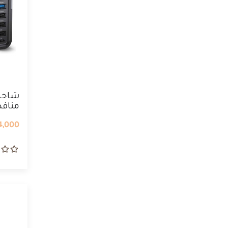
شاحن
منافذ
,000 IQD