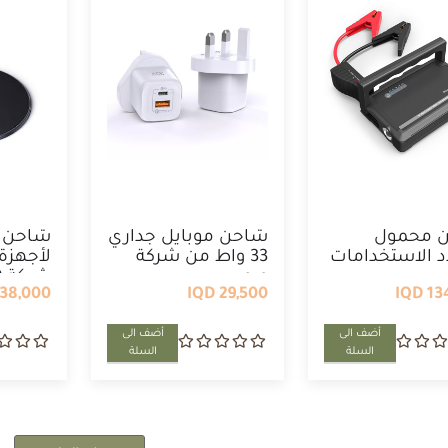
 محمول
شاحن موبايل جداري
شاحن ل
 الاستخدامات
33 واط من شركة
لأجهزة
ويو ...
شركة 20 ...
38,000 IQD
29,500 IQD
134
أضف الى
أضف الى
السلة
السلة