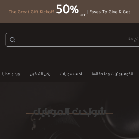
50%
The Great Gift Kickoff
|
Faves Tp Give & Get
OFF
الكومبيوترات وملحقاتها
اكسسوارات
ركن التدخين
ورد و هدايا
شواحن الموبايل