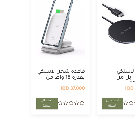
اسلكي
قاعدة شحن لاسلكي
 ابل من
بقدرة 18 واط من
ويو, ...
37,000 IQD
أضف الى
أضف الى
السلة
السلة