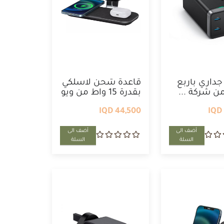
داري بأربع
قاعدة شحن لاسلكي
ن شركة ...
بقدرة 15 واط من ويو
...
44,500 IQD
أضف الى
أضف الى
السلة
السلة