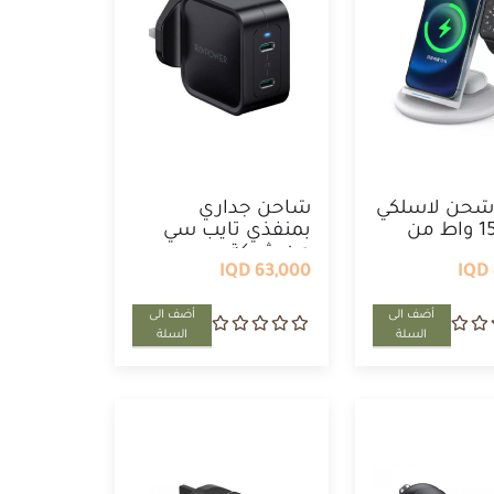
شحن لاسلكي
شاحن جداري
بقدرة 15 واط من
بمنفذي تايب سي
من شركة ...
63,000 IQD
أضف الى
أضف الى
السلة
السلة