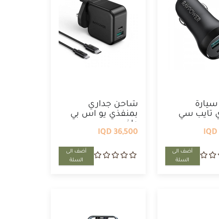
يارة
شاحن جداري
 تايب سي
بمنفذي يو اس بي
...
واخر سي ...
36,500 IQD
أضف الى
أضف الى
السلة
السلة