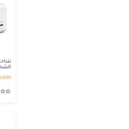
شاحن
الشح
...
,000 IQD