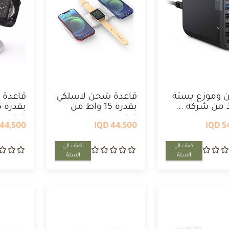
 وموزع بستة
قاعدة شحن لاسلكي
قاعدة 
 من شركة ...
بقدرة 15 واط من
ويو, ...
ويو, ...
44,500 IQD
44,500 IQD
54
أضف الى
أضف الى
السلة
السلة