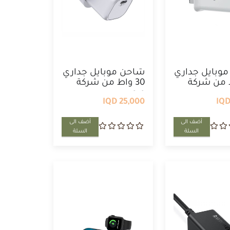
وبايل جداري
شاحن موبايل جداري
اط من شركة
30 واط من شركة
ويو ...
25,000 IQD
أضف الى
أضف الى
السلة
السلة