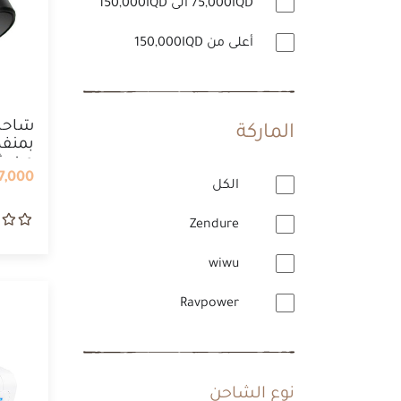
75,000IQD الى 150,000IQD
أعلى من 150,000IQD
شاحن
الماركة
بمنف
من شر
,000 IQD
الكل
Zendure
wiwu
Ravpower
نوع الشاحن