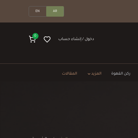
EN
AR
0
دخول / إنشاء حساب
ركن القهوة
المزيد
المقالات