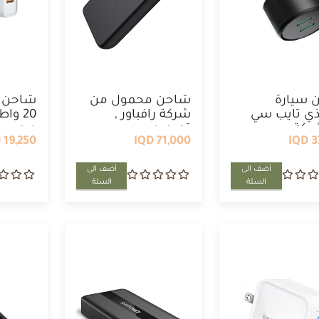
 سيارة
شاحن محمول من
شاحن م
ذي تايب سي
شركة رافباور ,
20 و
كة ...
تصميم ...
ويو ...
19,250 IQD
71,000 IQD
37
أضف الى
أضف الى
السلة
السلة