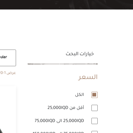
خيارات البحث
Popular
عرض 1-20 من أصل 32 منتج
السعر
الكل
أقل من 25,000IQD
25,000IQD الى 75,000IQD