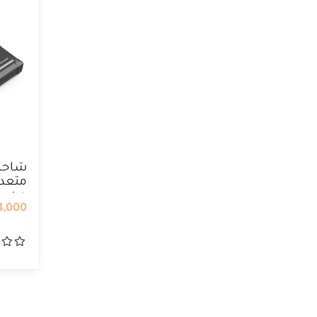
شاحن
متعدد
من ...
,000 IQD