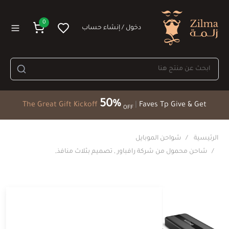
0
دخول / إنشاء حساب
50%
The Great Gift Kickoff
|
Faves Tp Give & Get
OFF
الرئيسية
شواحن الموبايل
شاحن محمول من شركة رافباور , تصميم بثلاث منافذ,