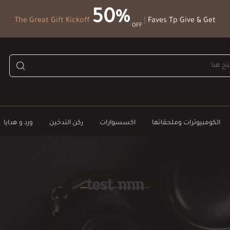
50%
The Great Gift Kickoff
|
Faves Tp Give & Get
OFF
الكومبيوترات وملحقاتها
اكسسوارات
ركن التدخين
ورد و هدايا
test nnn