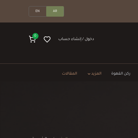
EN
AR
0
دخول / إنشاء حساب
ركن القهوة
المزيد
المقالات