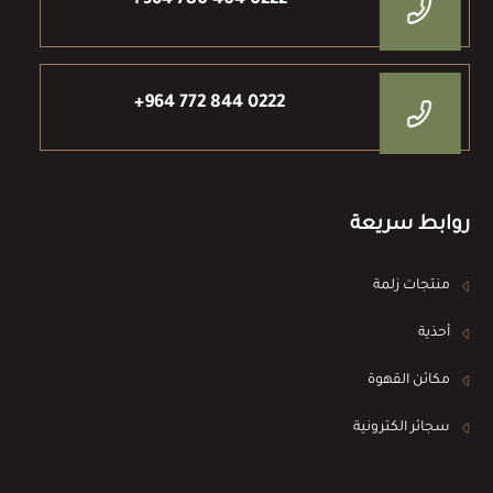
+964 780 404 0222
+964 772 844 0222
روابط سريعة
منتجات زلمة
أحذية
مكائن القهوة
سجائر الكترونية