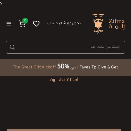
S
0
دخول / إنشاء حساب
50%
The Great Gift Kickoff
|
Faves Tp Give & Get
OFF
أسئلة متكررة