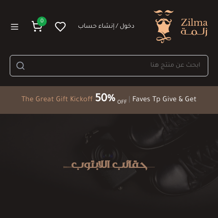
0
دخول / إنشاء حساب
50%
The Great Gift Kickoff
|
Faves Tp Give & Get
OFF
حقائب اللابتوب