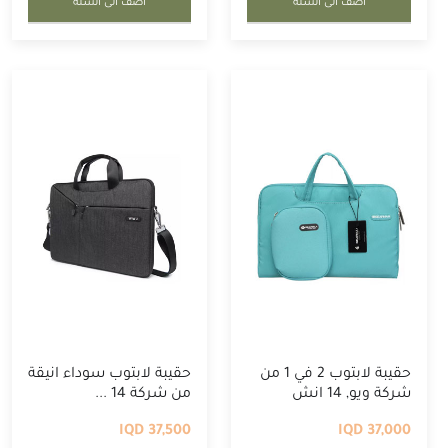
أضف الى السلة
أضف الى السلة
حقيبة لابتوب 2 في 1 من
حقيبة لابتوب سوداء انيقة
شركة ويو, 14 انش
من شركة 14 ...
37,500 IQD
37,000 IQD