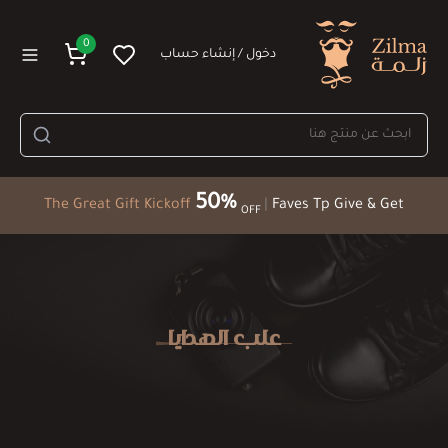
0
دخول / إنشاء حساب
50%
The Great Gift Kickoff
|
Faves Tp Give & Get
OFF
علب الهدايا