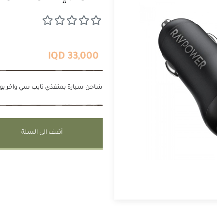
33,000 IQD
شاحن سيارة بمنفذي تايب سي واخر يو اس 
أضف الى السلة