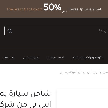
50%
The Great Gift Kickoff
|
Faves Tp Give & Get
OFF
الكومبيوترات وملحقاتها
اكسسوارات
ركن التدخين
ورد و هدايا
ي واخر يو اس بي من شركة رافباور
شاحن سيارة بمن
اس بي من شركة 