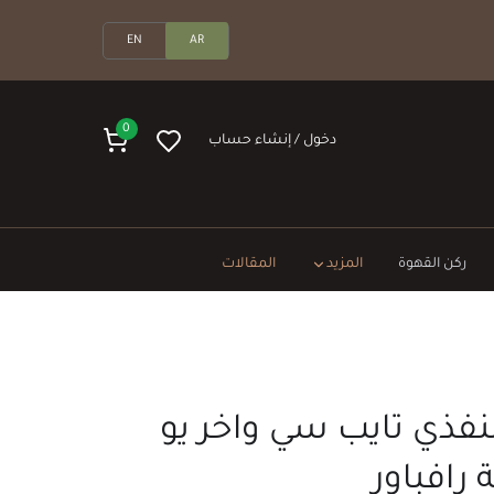
EN
AR
0
دخول / إنشاء حساب
ركن القهوة
المزيد
المقالات
فذي تايب سي واخر يو
رافباور