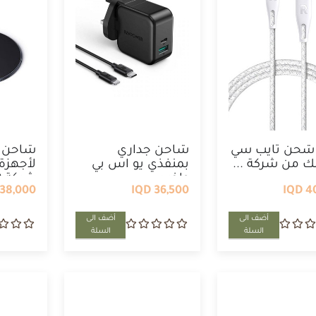
 شحن تايب سي
شاحن جداري
شاحن ل
تنك من شركة ...
بمنفذي يو اس بي
لأجهزة
واخر سي ...
شركة 20 ...
38,000 IQD
36,500 IQD
40
أضف الى
أضف الى
السلة
السلة