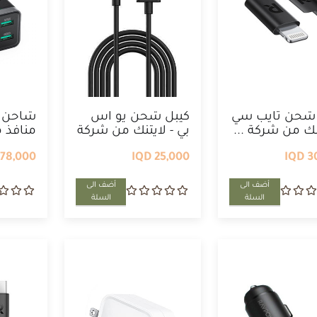
 شحن تايب سي
كيبل شحن يو اس
شاحن ج
تنك من شركة ...
بي - لايتنك من شركة
منافذ م
...
78,000 IQD
25,000 IQD
30
أضف الى
أضف الى
السلة
السلة