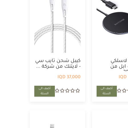
اسلكي
كيبل شحن تايب سي
 ابل من
- لايتنك من شركة ...
37,000 IQD
أضف الى
أضف الى
السلة
السلة