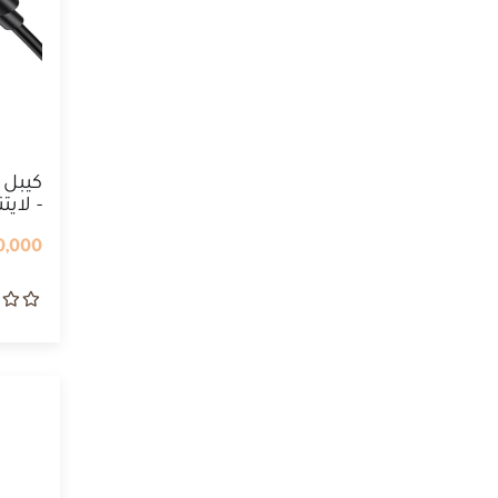
كيبل
- لاي
,000 IQD