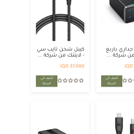
داري بأربع
كيبل شحن تايب سي
ن شركة ...
- لايتنك من شركة ...
37,000 IQD
أضف الى
أضف الى
السلة
السلة