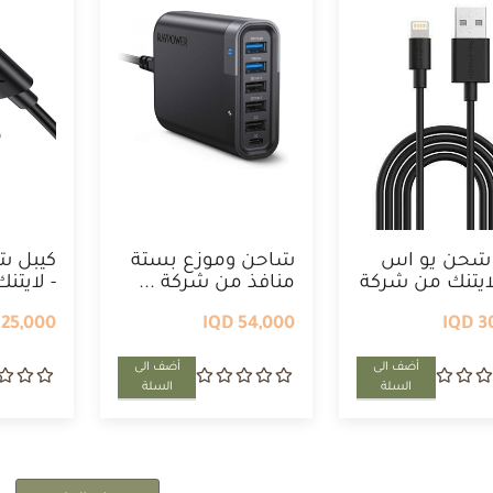
 شحن يو اس
شاحن وموزع بستة
كيبل ش
لايتنك من شركة
منافذ من شركة ...
- لايتن
25,000 IQD
54,000 IQD
30
أضف الى
أضف الى
السلة
السلة