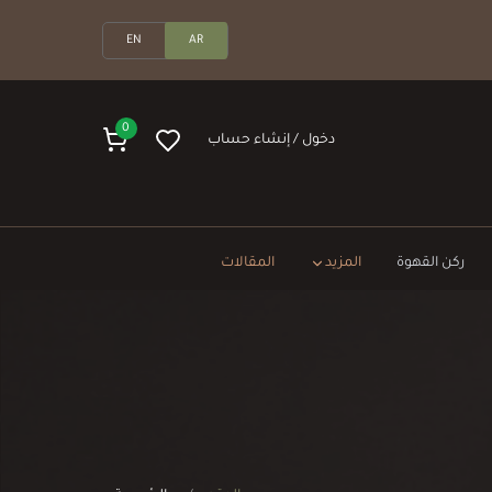
EN
AR
0
دخول / إنشاء حساب
ركن القهوة
المزيد
المقالات