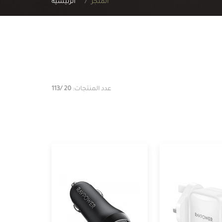
المتجر
الرئيسية
عدد المنتجات:
20
/113