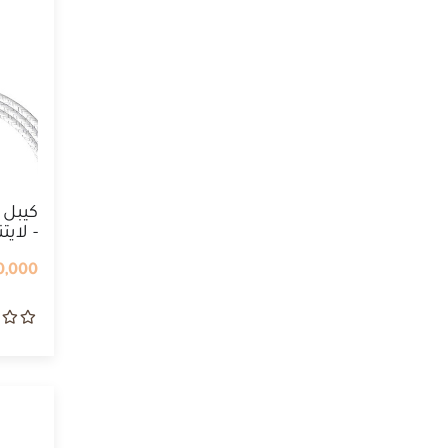
كيبل
- لاي
,000 IQD