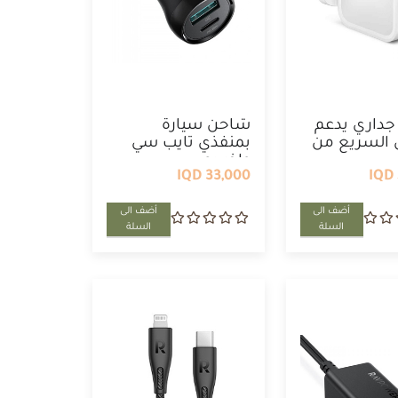
داري يدعم
شاحن سيارة
السريع من
بمنفذي تايب سي
واخر يو ...
33,000 IQD
أضف الى
أضف الى
السلة
السلة