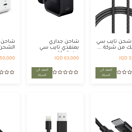
 شحن تايب سي
شاحن جداري
شاحن ج
تنك من شركة ...
بمنفذي تايب سي
الشحن 
من شركة ...
...
50,000 IQD
63,000 IQD
33
أضف الى
أضف الى
السلة
السلة