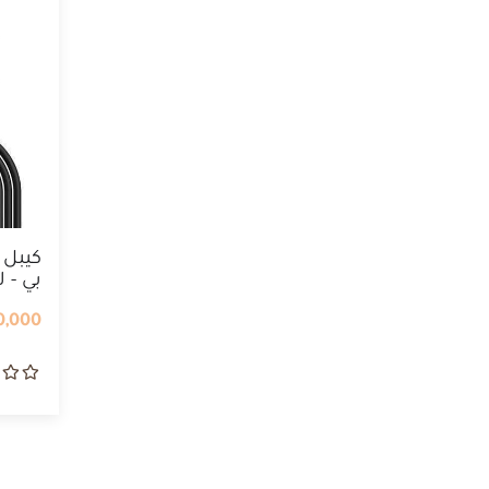
كيبل
بي - 
...
,000 IQD