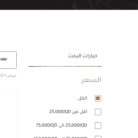
خيارات البحث
Popular
عرض 1-20 من أصل 113 منتج
السعر
الكل
أقل من 25,000IQD
25,000IQD الى 75,000IQD