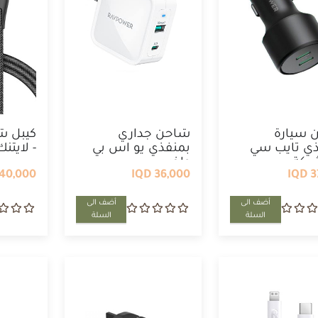
 سيارة
شاحن جداري
كيبل ش
ذي تايب سي
بمنفذي يو اس بي
- لايتن
كة ...
واخر سي ...
40,000 IQD
36,000 IQD
37
أضف الى
أضف الى
السلة
السلة