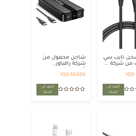
حن تايب سي
شاحن محمول من
ك من شركة ...
شركة رافباور ,
تصميم ...
58,500 IQD
أضف الى
أضف الى
السلة
السلة