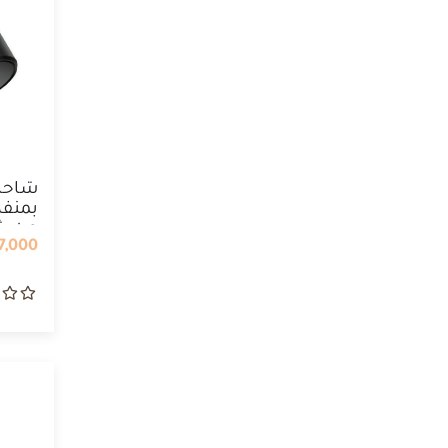
شاحن
بمنف
من شر
,000 IQD