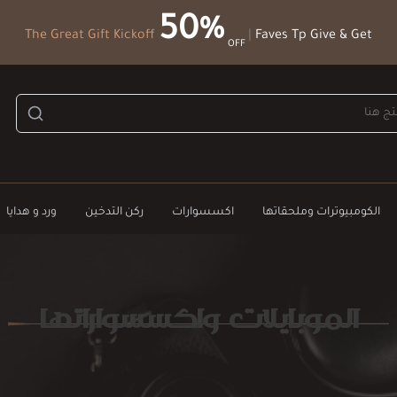
50%
The Great Gift Kickoff
|
Faves Tp Give & Get
OFF
الكومبيوترات وملحقاتها
اكسسوارات
ركن التدخين
ورد و هدايا
الموبايلات واكسسواراتها