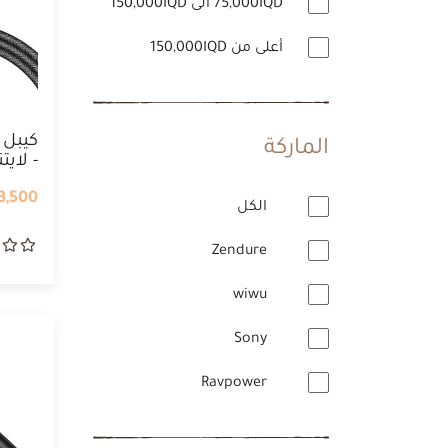
75,000IQD الى 150,000IQD
أعلى من 150,000IQD
كيبل
الماركة
- لاي
,500 IQD
الكل
Zendure
wiwu
Sony
Ravpower