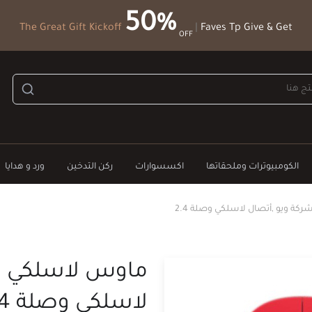
50%
The Great Gift Kickoff
|
Faves Tp Give & Get
OFF
الكومبيوترات وملحقاتها
اكسسوارات
ركن التدخين
ورد و هدايا
ة ويو ,أتصال لاسلكي وصلة 2.4
ماوس لاسلكي م
لاسلكي وصلة 2.4