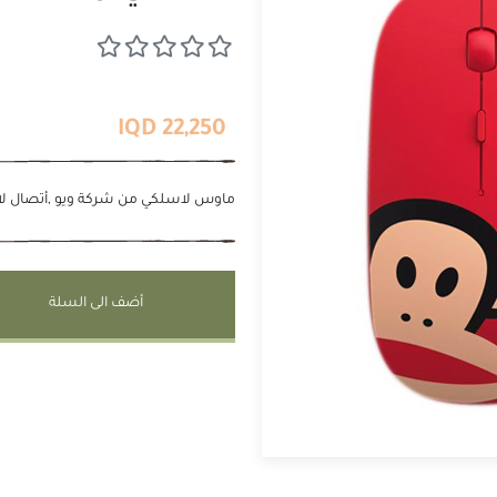
22,250 IQD
ماوس لاسلكي من شركة ويو ,أتصال لاس
أضف الى السلة