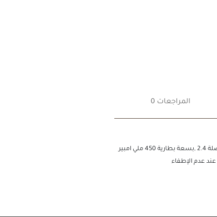
المراجعات 0
ماوس لاسلكي من شركة ويو ,بتصميم صغير ومميز ,أتصال وصلة 2.4 ,بسعة بطارية 450 ملي امبير