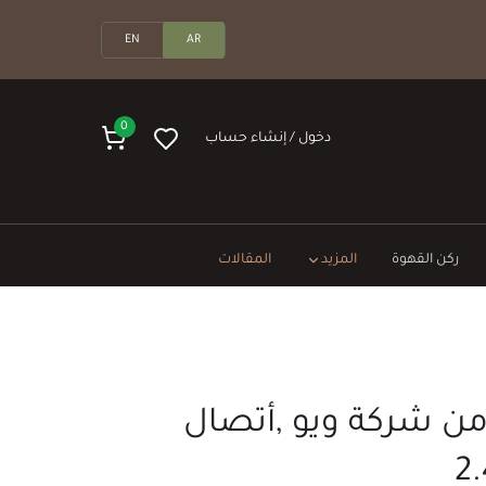
EN
AR
0
دخول / إنشاء حساب
ركن القهوة
المزيد
المقالات
ن شركة ويو ,أتصال