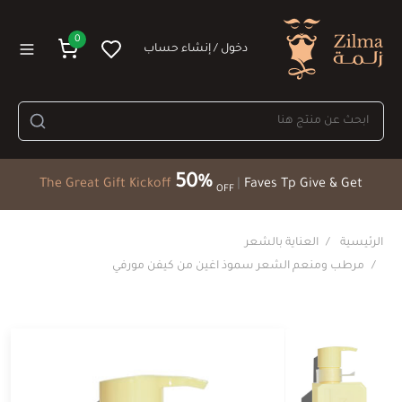
0
دخول / إنشاء حساب
50%
The Great Gift Kickoff
|
Faves Tp Give & Get
OFF
الرئيسية
العناية بالشعر
مرطب ومنعم الشعر سموذ اغين من كيفن مورفي