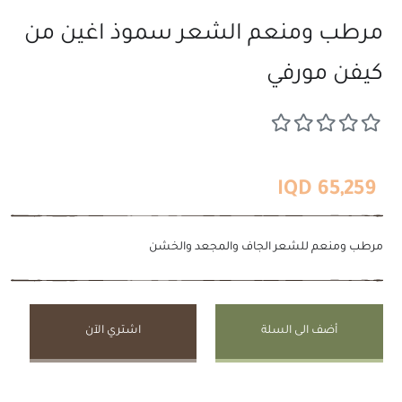
مرطب ومنعم الشعر سموذ اغين من
كيفن مورفي
65,259 IQD
مرطب ومنعم للشعر الجاف والمجعد والخشن
أضف الى السلة
اشتري الآن