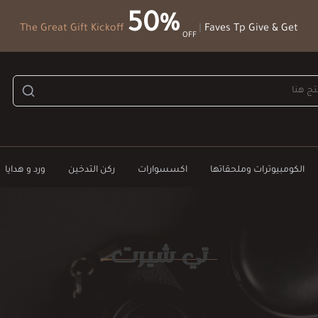
50%
The Great Gift Kickoff
|
Faves Tp Give & Get
OFF
الكومبيوترات وملحقاتها
اكسسوارات
ركن التدخين
ورد و هدايا
تي شيرت