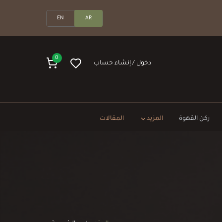
EN
AR
0
دخول / إنشاء حساب
ركن القهوة
المزيد
المقالات